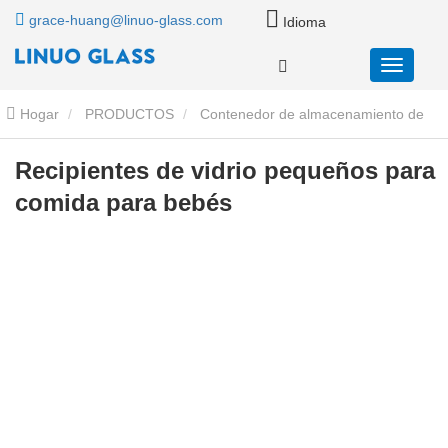
grace-huang@linuo-glass.com
Idioma
Hogar
PRODUCTOS
Contenedor de almacenamiento de
alimentos de vidrio
Mini contenedores de almacenamiento de
Recipientes de vidrio pequeños para
comida para bebés
vidrio
Recipientes de vidrio pequeños para comida para bebés