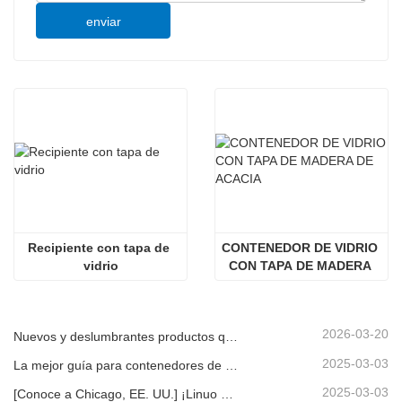
enviar
Recipiente con tapa de 
CONTENEDOR DE VIDRIO 
vidrio
CON TAPA DE MADERA 
DE ACACIA
2026-03-20
Nuevos y deslumbrantes productos que demuestran su gran potencial | Linuo Special Glass debuta en Ambiente Frankfurt
2025-03-03
La mejor guía para contenedores de almacenamiento de alimentos de vidrio de borosilicato alto
2025-03-03
[Conoce a Chicago, EE. UU.] ¡Linuo Glass te invita a reunir un espectáculo casero inspirado en Chicago!