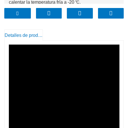
calentar la temperatura fría a -20 ℃.
3. Buen choque térmico a 120 ℃.
4. Seguro para horno, microondas, lavavajillas y
congelador.
5. No poroso, no absorbe olores, sabores ni manchas
Detalles de producto
de alimentos;
6. Sin BPA.