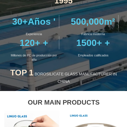
1995
30
+Años '
500,000
m²
Experiencia
Fábrica moderna
120
+ +
1500
+ +
Millones de PC de producción por
Empleados calificados
año
TOP 1
BOROSILICATE GLASS MANUFACTURER IN
CHINA
OUR MAIN PRODUCTS