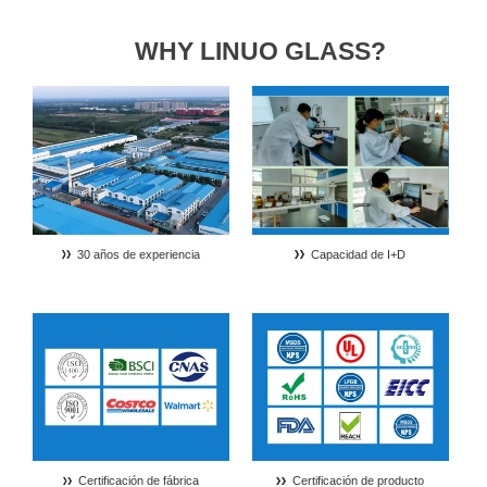
WHY LINUO GLASS?
Fuente cuadrada de vidrio para hornear serie Y con tapas de vidrio templado
Fuente rectangular de vidrio para hornear serie Y con tapas de vidrio templado
APRENDE MÁS >>
APRENDE MÁS >>
30 años de experiencia
Capacidad de I+D
Certificación de fábrica
Certificación de producto