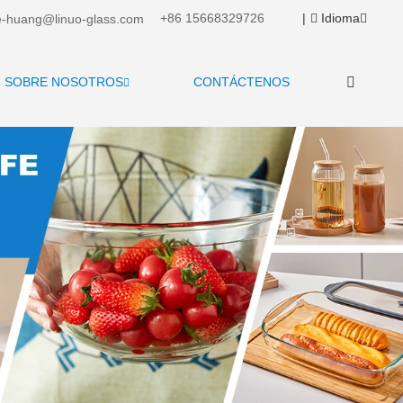
+86 15668329726
|
Idioma
-huang@linuo-glass.com
SOBRE NOSOTROS
CONTÁCTENOS