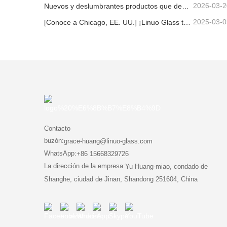
2026-03-2
Nuevos y deslumbrantes productos que demuestran su gran potencial | Linuo Special Glass debuta en Ambiente Frankfurt
2025-03-0
[Conoce a Chicago, EE. UU.] ¡Linuo Glass te invita a reunir un espectáculo casero inspirado en Chicago!
Contacto
buzón:
grace-huang@linuo-glass.com
WhatsApp:
+86 15668329726
La dirección de la empresa:
Yu Huang-miao, condado de
Shanghe, ciudad de Jinan, Shandong 251604, China