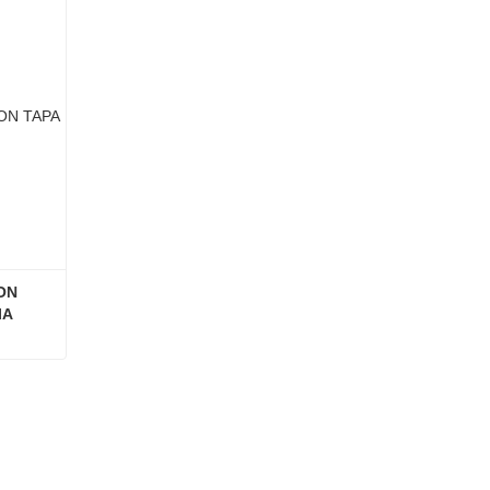
N 
IA
CONTENEDOR DE VIDRIO CON TAPA DE MADERA DE ACACIA