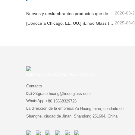
2026-03-2
Nuevos y deslumbrantes productos que demuestran su gran potencial | Linuo Special Glass debuta en Ambiente Frankfurt
2025-03-0
[Conoce a Chicago, EE. UU.] ¡Linuo Glass te invita a reunir un espectáculo casero inspirado en Chicago!
Contacto
buzón:
grace-huang@linuo-glass.com
WhatsApp:
+86 15668329726
La dirección de la empresa:
Yu Huang-miao, condado de
Shanghe, ciudad de Jinan, Shandong 251604, China