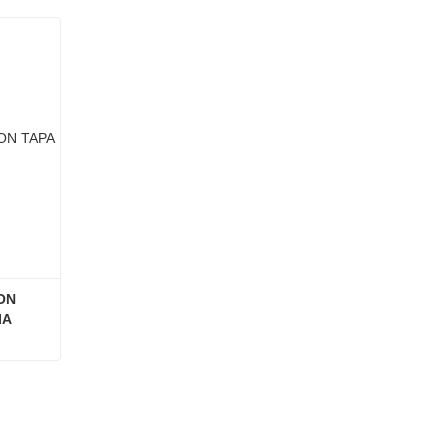
N 
IA
CONTENEDOR DE VIDRIO CON TAPA DE MADERA DE ACACIA