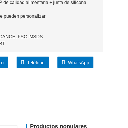
PP de calidad alimentaria + junta de silicona
a se pueden personalizar
ALCANCE, FSC, MSDS
ART
co
Teléfono
WhatsApp
Productos populares