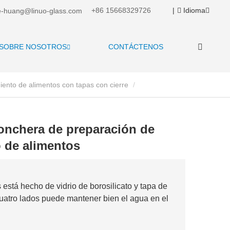
+86 15668329726
|
Idioma
-huang@linuo-glass.com
SOBRE NOSOTROS
CONTÁCTENOS
iento de alimentos con tapas con cierre
lonchera de preparación de
 de alimentos
s está hecho de vidrio de borosilicato y tapa de
cuatro lados puede mantener bien el agua en el