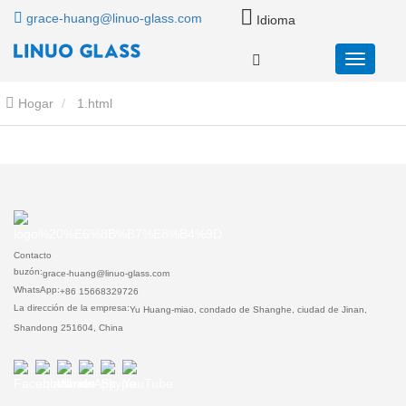
grace-huang@linuo-glass.com
Idioma
Hogar
1.html
Contacto
buzón:
grace-huang@linuo-glass.com
WhatsApp:
+86 15668329726
La dirección de la empresa:
Yu Huang-miao, condado de Shanghe, ciudad de Jinan,
Shandong 251604, China